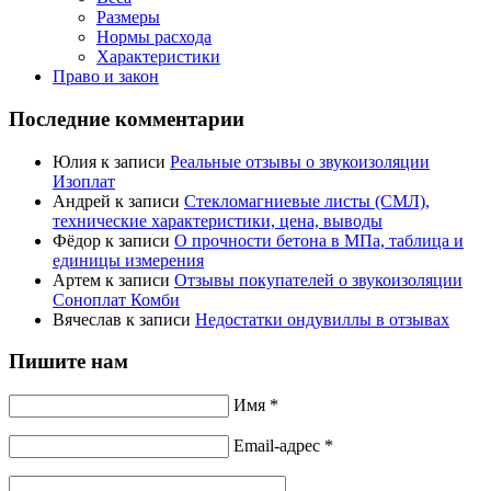
Размеры
Нормы расхода
Характеристики
Право и закон
Последние комментарии
Юлия
к записи
Реальные отзывы о звукоизоляции
Изоплат
Андрей
к записи
Стекломагниевые листы (СМЛ),
технические характеристики, цена, выводы
Фёдор
к записи
О прочности бетона в МПа, таблица и
единицы измерения
Артем
к записи
Отзывы покупателей о звукоизоляции
Соноплат Комби
Вячеслав
к записи
Недостатки ондувиллы в отзывах
Пишите нам
Имя *
Email-адрес *