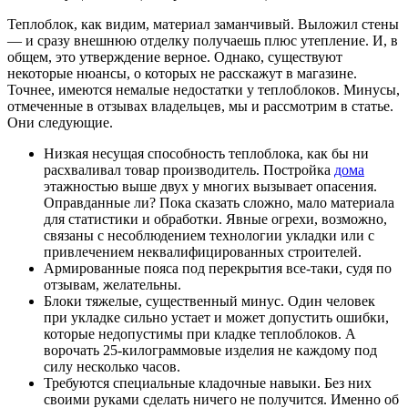
Теплоблок, как видим, материал заманчивый. Выложил стены
— и сразу внешнюю отделку получаешь плюс утепление. И, в
общем, это утверждение верное. Однако, существуют
некоторые нюансы, о которых не расскажут в магазине.
Точнее, имеются немалые недостатки у теплоблоков. Минусы,
отмеченные в отзывах владельцев, мы и рассмотрим в статье.
Они следующие.
Низкая несущая способность теплоблока, как бы ни
расхваливал товар производитель. Постройка
дома
этажностью выше двух у многих вызывает опасения.
Оправданные ли? Пока сказать сложно, мало материала
для статистики и обработки. Явные огрехи, возможно,
связаны с несоблюдением технологии укладки или с
привлечением неквалифицированных строителей.
Армированные пояса под перекрытия все-таки, судя по
отзывам, желательны.
Блоки тяжелые, существенный минус. Один человек
при укладке сильно устает и может допустить ошибки,
которые недопустимы при кладке теплоблоков. А
ворочать 25-килограммовые изделия не каждому под
силу несколько часов.
Требуются специальные кладочные навыки. Без них
своими руками сделать ничего не получится. Именно об