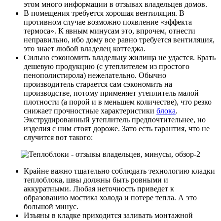
этом много информации в отзывах владельцев домов.
В помещения требуется хорошая вентиляция. В
противном случае возможно появление «эффекта
термоса». К явным минусам это, впрочем, отнести
неправильно, ибо дому все равно требуется вентиляция,
это знает любой владелец коттеджа.
Сильно сэкономить владельцу жилища не удастся. Брать
дешевую продукцию (с утеплителем из простого
пенополистирола) нежелательно. Обычно
производитель старается сам сэкономить на
производстве, потому применяет утеплитель малой
плотности (а порой и в меньшем количестве), что резко
снижает прочностные характеристики
блока
.
Экструдированный утеплитель предпочтительнее, но
изделия с ним стоят дороже. Зато есть гарантия, что не
случится вот такого:
Крайне важно тщательно соблюдать технологию кладки
теплоблока, швы должны быть ровными и
аккуратными. Любая неточность приведет к
образованию мостика холода и потере тепла. А это
большой минус.
Изъяны в кладке приходится заливать монтажной