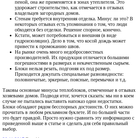
пеной, она же применяется в зонах утеплителя. Это
удорожает строительство, как отмечается в отзывах
владельцев загородных домов.
Стенам требуется внутренняя отделка. Минус ли это? В
некоторых отзывах есть упоминания о том, что люди
обходятся без отделки. Решение спорное, конечно.
Кстати, может потребоваться и внешняя (в виде
гидроизоляции). Дело в том, что косой дождь может
привести к промоканию швов.
На рынке очень много недобросовестных
производителей. Их продукция отличается большими
погрешностями в размерах и некачественным сырьем.
Блоки нельзя резать, подгоняя их под размер.
Приходится докупать специальные разновидности:
половинчатые, эркерные, поясные, перемычки и т.д.
Таковы основные минусы теплоблоков, отмеченные в отзывах
хозяевами домов. Подводя итог, хочется сказать: мы ни в коем
случае не пытались выставить напоказ одни недостатки.
Блоки обладают рядом бесспорных достоинств. О них можно
прочитать в любом рекламном буклете. И по большей части
это будет правдой. Просто нужно сравнить эту информацию с
приведенной выше в статье и сделать для себя правильный
выбор.