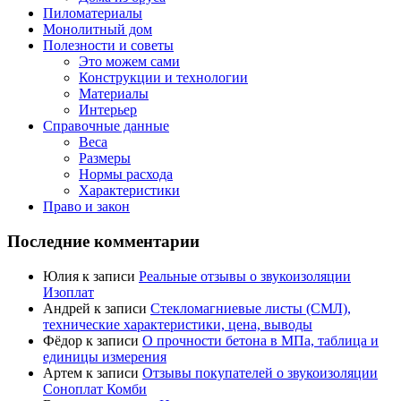
Пиломатериалы
Монолитный дом
Полезности и советы
Это можем сами
Конструкции и технологии
Материалы
Интерьер
Справочные данные
Веса
Размеры
Нормы расхода
Характеристики
Право и закон
Последние комментарии
Юлия
к записи
Реальные отзывы о звукоизоляции
Изоплат
Андрей
к записи
Стекломагниевые листы (СМЛ),
технические характеристики, цена, выводы
Фёдор
к записи
О прочности бетона в МПа, таблица и
единицы измерения
Артем
к записи
Отзывы покупателей о звукоизоляции
Соноплат Комби