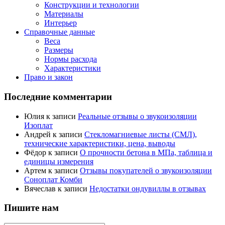
Конструкции и технологии
Материалы
Интерьер
Справочные данные
Веса
Размеры
Нормы расхода
Характеристики
Право и закон
Последние комментарии
Юлия
к записи
Реальные отзывы о звукоизоляции
Изоплат
Андрей
к записи
Стекломагниевые листы (СМЛ),
технические характеристики, цена, выводы
Фёдор
к записи
О прочности бетона в МПа, таблица и
единицы измерения
Артем
к записи
Отзывы покупателей о звукоизоляции
Соноплат Комби
Вячеслав
к записи
Недостатки ондувиллы в отзывах
Пишите нам