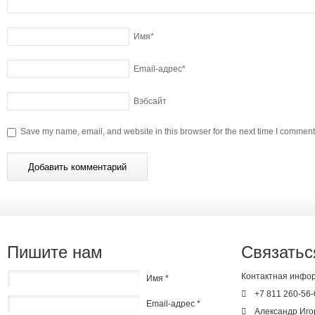
Имя
*
Email-адрес
*
Вэбсайт
Save my name, email, and website in this browser for the next time I comment
Пишите нам
Связатьс
Контактная инфо
Имя *
+7 811 260-56-
Email-адрес *
Александр Иго