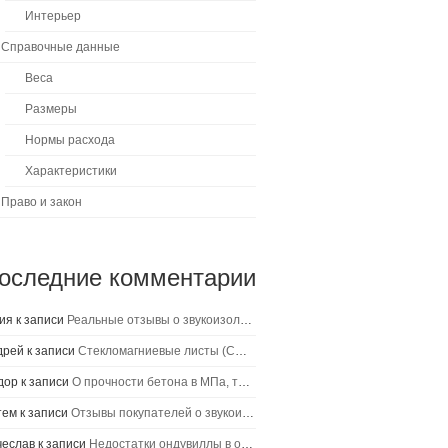
Интерьер
Справочные данные
Веса
Размеры
Нормы расхода
Характеристики
Право и закон
оследние комментарии
ия
к записи
Реальные отзывы о звукоизоляции Изоплат
дрей
к записи
Стекломагниевые листы (СМЛ), технические характеристики, цена, выводы
дор
к записи
О прочности бетона в МПа, таблица и единицы измерения
тем
к записи
Отзывы покупателей о звукоизоляции Соноплат Комби
чеслав
к записи
Недостатки ондувиллы в отзывах