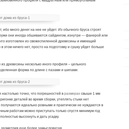
обыкновенного профиля с квадратным или прямоугольным
 ибо много денег на нее не уйдет. Из обычного бруса строят
ружи они иногда обшиваются сайдингом, изнутри — фанерой или
 что изготовлен из свежеспиленной древесины и имеющий
 этом ничего нет, просто на подготовку и сушку уйдет больше
 и из древесины несколько иного профиля – цельного
еделенная форма по длине с пазами и шипами.
 настолько точно, что погрешностей в
размерах
свыше 1 мм
ригонке деталей во время сборки, утеплять стыки нет
получаются идеально ровными и практически не нуждаются в
лочным работам можно приступать только спустя минимум год
олностью высохнуть и дать усадку.
го геометрия еще более замысловатая.