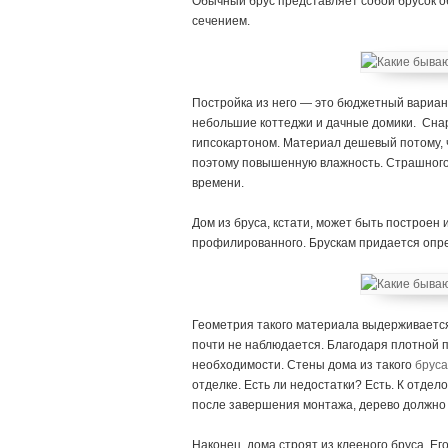
Обычный брус представляет собой брусок 
сечением.
Постройка из него — это бюджетный вариант,
небольшие коттеджи и дачные домики. Сна
гипсокартоном. Материал дешевый потому,
поэтому повышенную влажность. Страшного в
времени.
Дом из бруса, кстати, может быть построен
профилированного. Брускам придается опр
Геометрия такого материала выдерживается
почти не наблюдается. Благодаря плотной п
необходимости. Стены дома из такого
бруса
отделке. Есть ли недостатки? Есть. К отде
после завершения монтажа, дерево должно п
Наконец, дома строят из клееного бруса. Е