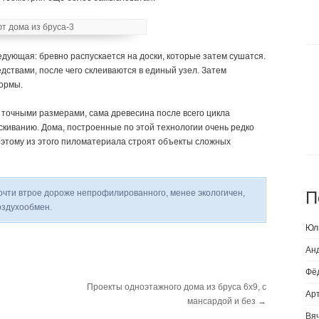
едующая: бревно распускается на доски, которые затем сушатся.
ствами, после чего склеиваются в единый узел. Затем
ормы.
точными размерами, сама древесина после всего цикла
скиванию. Дома, построенные по этой технологии очень редко
оэтому из этого пиломатериала строят объекты сложных
очти втрое дороже непрофилированного, менее экологичен,
П
оздухообмен.
Юл
Ан
Фё
Проекты одноэтажного дома из бруса 6х9, с
Ар
мансардой и без
→
Вя