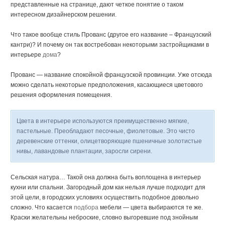
представленные на странице, дают четкое понятие о таком
интересном дизайнерском решении.
Что такое вообще стиль Прованс (другое его название – Французский
кантри)? И почему он так востребован некоторыми застройщиками в
интерьере
дома
?
Прованс — название спокойной французской провинции. Уже отсюда
можно сделать некоторые предположения, касающиеся цветового
решения оформления помещения.
Цвета в интерьере используются преимущественно мягкие,
пастельные. Преобладают песочные, фиолетовые. Это чисто
деревенские оттенки, олицетворяющие пшеничные золотистые
нивы, лавандовые плантации, заросли сирени.
Сельская натура… Такой она должна быть воплощена в интерьер
кухни или спальни. Загородный дом как нельзя лучше подходит для
этой цели, в городских условиях осуществить подобное довольно
сложно. Что касается
подбора
мебели — цвета выбираются те же.
Краски желательны неброские, словно выгоревшие под знойным